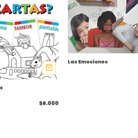
Las Emociones
s
$6.000