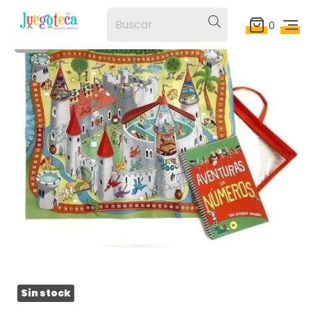
0
1
/
4
Sin stock