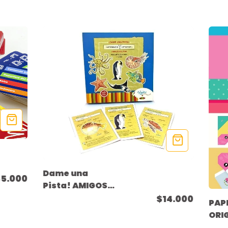
Dame una
$5.000
Pista! AMIGOS
DEL MAR
$14.000
PAP
ORI