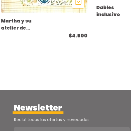
Dables
inclusivo
Martha y su
atelier de
sonrisas
$4.500
Newsletter
Recibí todas las ofertas y novedades