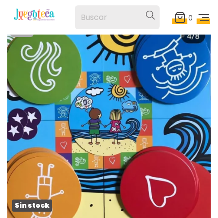
0
1
/
6
Sin stock