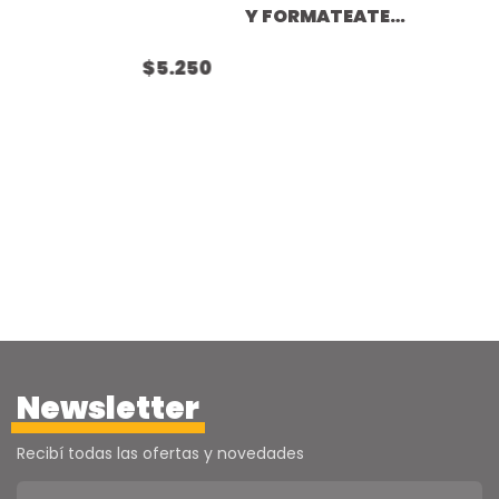
Y FORMATEATE
con cartas
$5.250
extras línea
PIMBALE
Newsletter
Recibí todas las ofertas y novedades