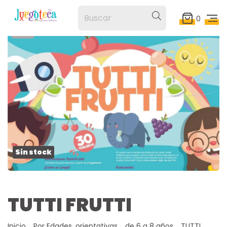
0
1
/
2
Sin stock
TUTTI FRUTTI
Inicio
.
Por Edades, orientativas
.
de 6 a 8 años
.
TUTTI